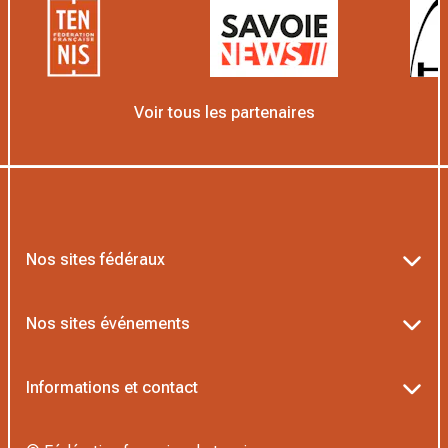
Voir tous les partenaires
Nos sites fédéraux
Ten’Up
Nos sites événements
ADOC
Billetterie Roland-Garros
Informations et contact
AEI/MOJA
Billetterie Rolex Paris Masters
Textes officiels FFT