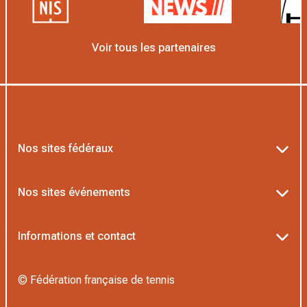
Voir tous les partenaires
Nos sites fédéraux
Ten’Up
Nos sites événements
ADOC
Billetterie Roland-Garros
Informations et contact
AEI/MOJA
Billetterie Rolex Paris Masters
Textes officiels FFT
Proshop FFT
© Fédération française de tennis
Billetterie Greenweez Paris Major
Politique de confidentialité