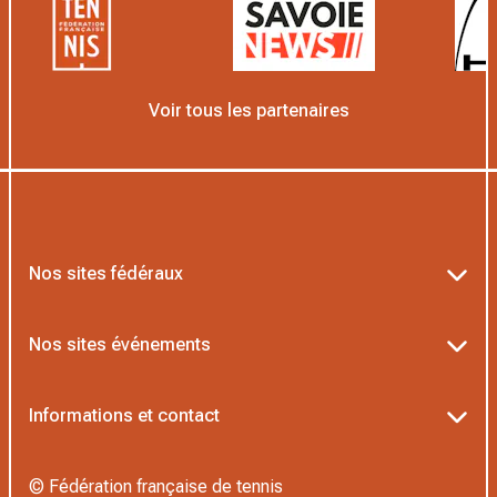
Voir tous les partenaires
Nos sites fédéraux
Ten’Up
Nos sites événements
ADOC
Billetterie Roland-Garros
Informations et contact
AEI/MOJA
Billetterie Rolex Paris Masters
Textes officiels FFT
Proshop FFT
© Fédération française de tennis