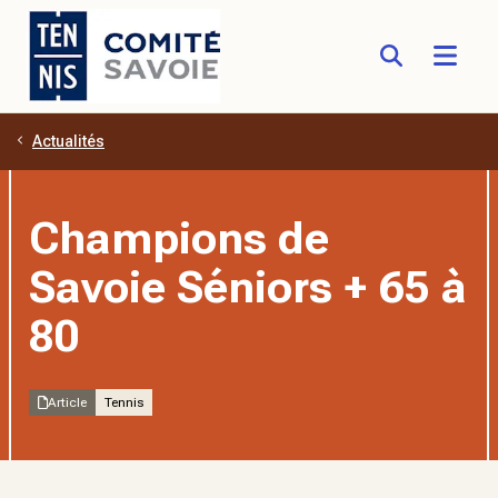
Actualités
Aller au contenu principal
Champions de
Savoie Séniors + 65 à
80
Article
Tennis